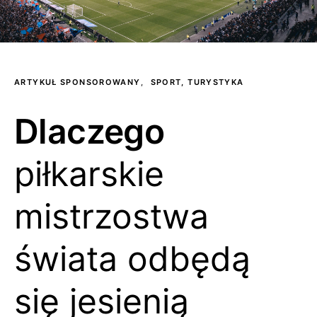
ARTYKUŁ SPONSOROWANY
SPORT, TURYSTYKA
Dlaczego
piłkarskie
mistrzostwa
świata odbędą
się jesienią