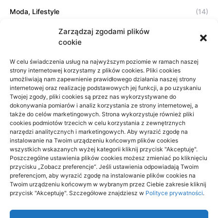
Moda, Lifestyle
(14)
Sport, Turystyka
(7)
Zarządzaj zgodami plików
cookie
Technologie
(17)
W celu świadczenia usług na najwyższym poziomie w ramach naszej
Usługi
(20)
strony internetowej korzystamy z plików cookies. Pliki cookies
umożliwiają nam zapewnienie prawidłowego działania naszej strony
Zdrowie, Medycyna
(11)
internetowej oraz realizację podstawowych jej funkcji, a po uzyskaniu
Twojej zgody, pliki cookies są przez nas wykorzystywane do
dokonywania pomiarów i analiz korzystania ze strony internetowej, a
także do celów marketingowych. Strona wykorzystuje również pliki
Projekty domów Rzeszów
cookies podmiotów trzecich w celu korzystania z zewnętrznych
narzędzi analitycznych i marketingowych. Aby wyrazić zgodę na
wizytówki nap
instalowanie na Twoim urządzeniu końcowym plików cookies
wszystkich wskazanych wyżej kategorii kliknij przycisk "Akceptuję".
Poszczególne ustawienia plików cookies możesz zmieniać po kliknięciu
przycisku „Zobacz preferencje”. Jeśli ustawienia odpowiadają Twoim
preferencjom, aby wyrazić zgodę na instalowanie plików cookies na
Twoim urządzeniu końcowym w wybranym przez Ciebie zakresie kliknij
przycisk "Akceptuję". Szczegółowe znajdziesz w
Polityce prywatności
.
AnimaArt.edu.pl - Wszelkie prawa zastrzeżone