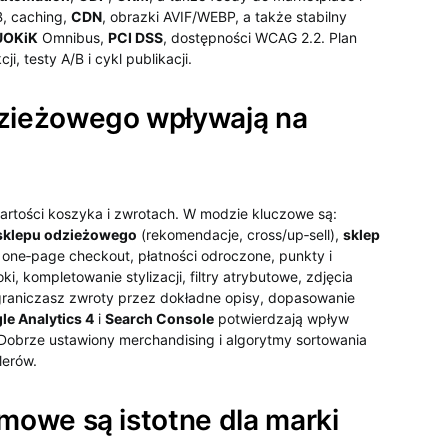
, caching,
CDN
, obrazki AVIF/WEBP, a także stabilny
UOKiK
Omnibus,
PCI DSS
, dostępności WCAG 2.2. Plan
 testy A/B i cykl publikacji.
dzieżowego wpływają na
 wartości koszyka i zwrotach. W modzie kluczowe są:
 sklepu odzieżowego
(rekomendacje, cross/up‑sell),
sklep
one‑page checkout, płatności odroczone, punkty i
, kompletowanie stylizacji, filtry atrybutowe, zdjęcia
 Ograniczasz zwroty przez dokładne opisy, dopasowanie
le Analytics 4
i
Search Console
potwierdzają wpływ
 Dobrze ustawiony merchandising i algorytmy sortowania
lerów.
emowe są istotne dla marki