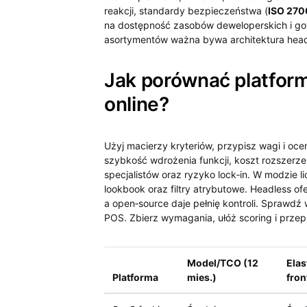
reakcji, standardy bezpieczeństwa (
ISO 270
na dostępność zasobów deweloperskich i 
asortymentów ważna bywa architektura hea
Jak porównać platform
online?
Użyj macierzy kryteriów, przypisz wagi i oce
szybkość wdrożenia funkcji, koszt rozszerze
specjalistów oraz ryzyko lock‑in. W modzie li
lookbook oraz filtry atrybutowe. Headless of
a open‑source daje pełnię kontroli. Sprawd
POS. Zbierz wymagania, ułóż scoring i prze
Model/TCO (12
Ela
Platforma
mies.)
fron