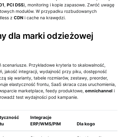
01
,
PCI DSS
), monitoring i kopie zapasowe. Zwróć uwagę
gotowych modułów. W przypadku rozbudowanych
dless z
CDN
i cache na krawędzi.
y dla marki odzieżowej
ń scenariusze. Przykładowe kryteria to skalowalność,
ń, jakość integracji, wydajność przy piku, dostępność
czą się warianty, tabele rozmiarów, zestawy, preorder,
eruje elastyczność frontu, SaaS skraca czas uruchomienia,
ź wsparcie marketplace, feedy produktowe,
omnichannel
i
prowadź test wydajności pod kampanie.
styczność
Integracje
tu
ERP/WMS/PIM
Dla kogo