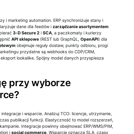
zy i marketing automation. ERP synchronizuje stany i
aryzuje dane dla feedów i
zarządzanie asortymentem
spierać
3‑D Secure 2
i
SCA
, a paczkomaty i kurierzy
tępnić
API sklepowe
(REST lub GraphQL,
OpenAPI
) dla
rnetowym
obejmuje reguły dostaw, punkty odbioru, progi
 marketingu przydatne są webhooks do CDP/CRM,
i eksport lookalike. Spójny model danych przyspiesza
gę przy wyborze
rce?
integracje i wsparcie. Analizuj TCO: licencje, utrzymanie,
, czas publikacji funkcji. Elastyczność to model rozszerzeń,
i kampanie. Integracje powinny obejmować ERP/WMS/PIM,
tion i
social commerce
. Wsparcie oznacza SLA, czasy