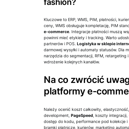
fashion?
Kluczowe to ERP, WMS, PIM, płatności, kurier
ceny, WMS obsługuje kompletację, PIM stand
e‑commerce
. Integracje płatności muszą w
powinni mieć etykiety i tracking. Warto udos
partnerów i POS.
Logistyka w sklepie inte
darmowej wysyłki i automaty statusów. Dla
narzędzia do segmentacji, RFM, retargeting 
wdrożenie kolejnych kanałów.
Na co zwrócić uwa
platformy e‑comme
Należy ocenić koszt całkowity, elastyczność, 
development,
PageSpeed
, koszty integracji
dostęp do kodu, performance pod kolekcje 
bramki płatnicze, kurierów, marketing automa