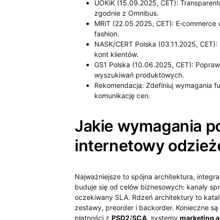
UOKiK (15.09.2025, CET): Transparentn
zgodnie z Omnibus.
MRiT (22.05.2025, CET): E‑commerce w 
fashion.
NASK/CERT Polska (03.11.2025, CET): N
kont klientów.
GS1 Polska (10.06.2025, CET): Popraw
wyszukiwań produktowych.
Rekomendacja: Zdefiniuj wymagania funk
komunikację cen.
Jakie wymagania po
internetowy odzie
Najważniejsze to spójna architektura, integ
buduje się od celów biznesowych: kanały sp
oczekiwany SLA. Rdzeń architektury to katal
zestawy, preorder i backorder. Konieczne są 
płatności z
PSD2
/
SCA
, systemy
marketing 