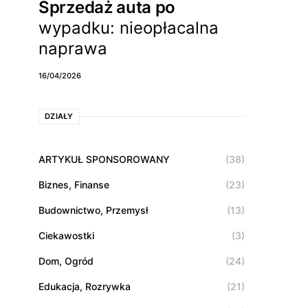
Sprzedaż auta po
wypadku: nieopłacalna
naprawa
16/04/2026
DZIAŁY
ARTYKUŁ SPONSOROWANY
(38)
Biznes, Finanse
(23)
Budownictwo, Przemysł
(13)
Ciekawostki
(3)
Dom, Ogród
(24)
Edukacja, Rozrywka
(21)