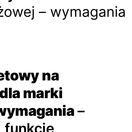
eżowej – wymagania
netowy na
dla marki
 wymagania
–
 funkcje,