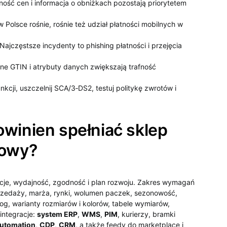
ość cen i informacja o obniżkach pozostają priorytetem
Polsce rośnie, rośnie też udział płatności mobilnych w
ajczęstsze incydenty to phishing płatności i przejęcia
ne GTIN i atrybuty danych zwiększają trafność
cji, uszczelnij SCA/3‑DS2, testuj politykę zwrotów i
winien spełniać sklep
żowy?
racje, wydajność, zgodność i plan rozwoju. Zakres wymagań
rzedaży, marża, rynki, wolumen paczek, sezonowość,
og, warianty rozmiarów i kolorów, tabele wymiarów,
integracje:
system ERP
,
WMS
,
PIM
, kurierzy, bramki
automation
,
CDP
,
CRM
, a także feedy do marketplace i