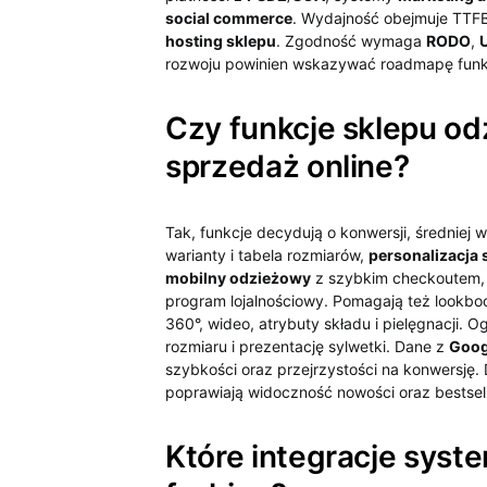
social commerce
. Wydajność obejmuje TTFB
hosting sklepu
. Zgodność wymaga
RODO
,
rozwoju powinien wskazywać roadmapę funkcji,
Czy funkcje sklepu o
sprzedaż online?
Tak, funkcje decydują o konwersji, średniej
warianty i tabela rozmiarów,
personalizacja
mobilny odzieżowy
z szybkim checkoutem, 
program lojalnościowy. Pomagają też lookbooki
360°, wideo, atrybuty składu i pielęgnacji.
rozmiaru i prezentację sylwetki. Dane z
Goog
szybkości oraz przejrzystości na konwersję.
poprawiają widoczność nowości oraz bestsel
Które integracje syst