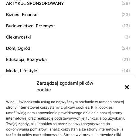
ARTYKUŁ SPONSOROWANY
(38)
Biznes, Finanse
(23)
Budownictwo, Przemysł
(13)
Ciekawostki
(3)
Dom, Ogród
(24)
Edukacja, Rozrywka
(21)
Moda, Lifestyle
(14)
Sport, Turystyka
(7)
Zarządzaj zgodami plików
cookie
Technologie
(17)
W celu świadczenia usług na najwyższym poziomie w ramach naszej
Usługi
(20)
strony internetowej korzystamy z plików cookies. Pliki cookies
umożliwiają nam zapewnienie prawidłowego działania naszej strony
Zdrowie, Medycyna
(11)
internetowej oraz realizację podstawowych jej funkcji, a po uzyskaniu
Twojej zgody, pliki cookies są przez nas wykorzystywane do
dokonywania pomiarów i analiz korzystania ze strony internetowej, a
także do celów marketingowych. Strona wykorzystuje również pliki