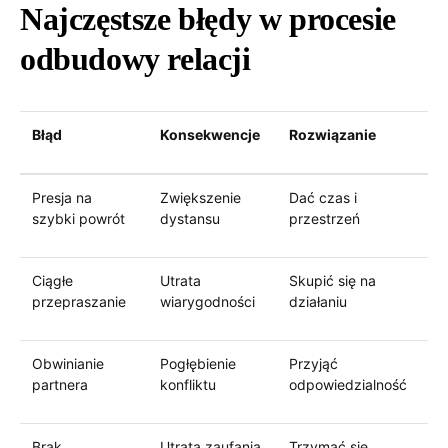
Najczęstsze błędy w procesie
odbudowy relacji
Błąd
Konsekwencje
Rozwiązanie
Presja na
Zwiększenie
Dać czas i
szybki powrót
dystansu
przestrzeń
Ciągłe
Utrata
Skupić się na
przepraszanie
wiarygodności
działaniu
Obwinianie
Pogłębienie
Przyjąć
partnera
konfliktu
odpowiedzialność
Brak
Utrata zaufania
Trzymać się