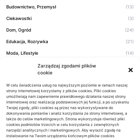
Budownictwo, Przemysł
(13)
Ciekawostki
(3)
Dom, Ogród
(24)
Edukacja, Rozrywka
(21)
Moda, Lifestyle
(14)
Sport, Turystyka
(7)
Zarządzaj zgodami plików
cookie
Technologie
(17)
W celu świadczenia usług na najwyższym poziomie w ramach naszej
Usługi
(20)
strony internetowej korzystamy z plików cookies. Pliki cookies
umożliwiają nam zapewnienie prawidłowego działania naszej strony
Zdrowie, Medycyna
(11)
internetowej oraz realizację podstawowych jej funkcji, a po uzyskaniu
Twojej zgody, pliki cookies są przez nas wykorzystywane do
dokonywania pomiarów i analiz korzystania ze strony internetowej, a
także do celów marketingowych. Strona wykorzystuje również pliki
Projekty domów Rzeszów
cookies podmiotów trzecich w celu korzystania z zewnętrznych
narzędzi analitycznych i marketingowych. Aby wyrazić zgodę na
wizytówki nap
instalowanie na Twoim urządzeniu końcowym plików cookies