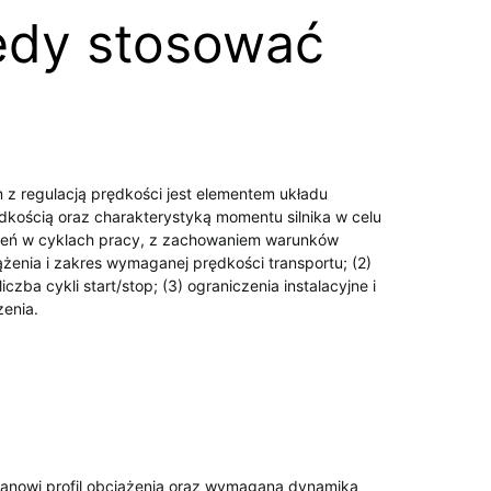
edy stosować
z regulacją prędkości jest elementem układu
kością oraz charakterystyką momentu silnika w celu
ciążeń w cyklach pracy, z zachowaniem warunków
iążenia i zakres wymaganej prędkości transportu; (2)
ba cykli start/stop; (3) ograniczenia instalacyjne i
zenia.
 stanowi profil obciążenia oraz wymagana dynamika