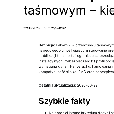
taśmowym – ki
22/06/2026
61 wyświetleń
Definicja:
Falownik w przenośniku taśmowym 
napędowego umożliwiającym sterowanie pręd
stabilizacji transportu i ograniczenia prze
instalacyjnych i zabezpieczeń: (1) profil obc
wymagana dynamika rozruchu, hamowania i licz
kompatybilność silnika, EMC oraz zabezpiec
Ostatnia aktualizacja:
2026-06-22
Szybkie fakty
Najbardziej istotne kryterium decyzji