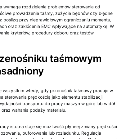
ka wymaga rozdzielenia problemów sterowania od
aściwe prowadzenie taśmy, zużycie bębnów czy błędne
yka: poślizg przy nieprawidłowym ograniczaniu momentu,
ciach oraz zakłócenia EMC wpływające na automatykę. W
anie kryteriów, procedury doboru oraz testów
przenośniku taśmowym
zasadniony
de wszystkim wtedy, gdy przenośnik taśmowy pracuje w
sterowania prędkością jako elementu stabilizacji
wydajności transportu do pracy maszyn w górę lub w dół
ry oraz wahania podaży materiału.
racy istotna staje się możliwość płynnej zmiany prędkości
dozowania, buforowania lub rozładunku. Regulacja