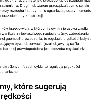
 gdy transport materiału sypkiego lub delikatnego musi
n strumienia. Drugim obszarem przesądzającym o sensie
y przy rozruchu i zatrzymaniu ograniczają udary momentu
 oraz elementy konstrukcji.
nków brzegowych, w których falownik nie usuwa źródła
ca wynikają z niewłaściwego napięcia taśmy, zabrudzenia
nej geometrii prowadzenia, to regulacja prędkości jedynie
elającym bywa obserwacja: jeżeli objawy są ściśle
to bardziej prawdopodobna jest potrzeba regulacji niż
 w określonych fazach cyklu, to regulacja prędkości
mechaniczne.
my, które sugerują
prędkości