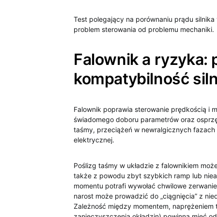
Test polegający na porównaniu prądu silnik
problem sterowania od problemu mechaniki.
Falownik a ryzyka: 
kompatybilność siln
Falownik poprawia sterowanie prędkością i
świadomego doboru parametrów oraz osprzętu
taśmy, przeciążeń w newralgicznych fazach
elektrycznej.
Poślizg taśmy w układzie z falownikiem może 
także z powodu zbyt szybkich ramp lub nie
momentu potrafi wywołać chwilowe zerwani
narost może prowadzić do „ciągnięcia” z ni
Zależność między momentem, naprężeniem t
zanieczyszczenia okładzin) powinna mieć od