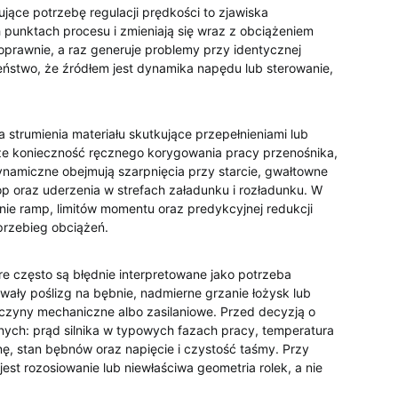
jące potrzebę regulacji prędkości to zjawiska
 punktach procesu i zmieniają się wraz z obciążeniem
poprawnie, a raz generuje problemy przy identycznej
eństwo, że źródłem jest dynamika napędu lub sterowanie,
strumienia materiału skutkujące przepełnieniami lub
akże konieczność ręcznego korygowania pracy przenośnika,
namiczne obejmują szarpnięcia przy starcie, gwałtowne
op oraz uderzenia w strefach załadunku i rozładunku. W
enie ramp, limitów momentu oraz predykcyjnej redukcji
 przebieg obciążeń.
e często są błędnie interpretowane jako potrzeba
rwały poślizg na bębnie, nadmierne grzanie łożysk lub
yczyny mechaniczne albo zasilaniowe. Przed decyzją o
nych: prąd silnika w typowych fazach pracy, temperatura
zinę, stan bębnów oraz napięcie i czystość taśmy. Przy
st rozosiowanie lub niewłaściwa geometria rolek, a nie