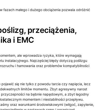
a w fazach małego i dużego obciążenia pozwala odróżnić
poślizg, przeciążenia,
ika i EMC
 momentem, ale wprowadza ryzyka, które wymagają
 instalacyjnego. Najczęściej błędy dotyczą poślizgu
 rozruchu i hamowania oraz problemów kompatybilności
pojawić się nie tylko z powodu tarcia czy napięcia, lecz
adekwatnych limitów momentu. Zbyt agresywny narost
e przyczepności na bębnie napędowym, a zbyt łagodny
edostatecznym momentem i niestabilności przepływu.
aśmy oraz warunkami środowiskowymi (wilgoć, zapylenie,
zwierciedlenie w nastawach ramp i ograniczeń.