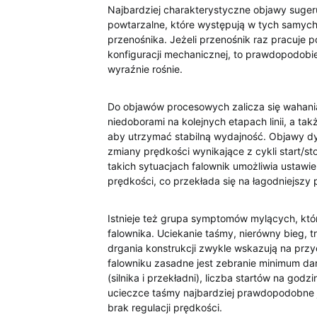
Najbardziej charakterystyczne objawy sugeru
powtarzalne, które występują w tych samych
przenośnika. Jeżeli przenośnik raz pracuje 
konfiguracji mechanicznej, to prawdopodobi
wyraźnie rośnie.
Do objawów procesowych zalicza się wahania 
niedoborami na kolejnych etapach linii, a t
aby utrzymać stabilną wydajność. Objawy dy
zmiany prędkości wynikające z cykli start/st
takich sytuacjach falownik umożliwia ustawi
prędkości, co przekłada się na łagodniejszy
Istnieje też grupa symptomów mylących, któr
falownika. Uciekanie taśmy, nierówny bieg, t
drgania konstrukcji zwykle wskazują na prz
falowniku zasadne jest zebranie minimum da
(silnika i przekładni), liczba startów na god
ucieczce taśmy najbardziej prawdopodobne je
brak regulacji prędkości.