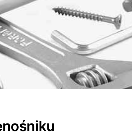
enośniku