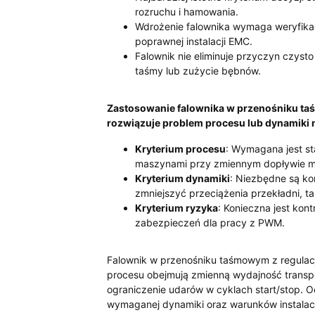
rozruchu i hamowania.
Wdrożenie falownika wymaga weryfikacji
poprawnej instalacji EMC.
Falownik nie eliminuje przyczyn czyst
taśmy lub zużycie bębnów.
Zastosowanie falownika w przenośniku taś
rozwiązuje problem procesu lub dynamiki n
Kryterium procesu
: Wymagana jest sta
maszynami przy zmiennym dopływie ma
Kryterium dynamiki
: Niezbędne są ko
zmniejszyć przeciążenia przekładni, ta
Kryterium ryzyka
: Konieczna jest kontr
zabezpieczeń dla pracy z PWM.
Falownik w przenośniku taśmowym z regulac
procesu obejmują zmienną wydajność transpo
ograniczenie udarów w cyklach start/stop. O
wymaganej dynamiki oraz warunków instala