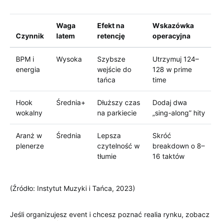
Waga
Efekt na
Wskazówka
Czynnik
latem
retencję
operacyjna
BPM i
Wysoka
Szybsze
Utrzymuj 124–
energia
wejście do
128 w prime
tańca
time
Hook
Średnia+
Dłuższy czas
Dodaj dwa
wokalny
na parkiecie
„sing-along” hity
Aranż w
Średnia
Lepsza
Skróć
plenerze
czytelność w
breakdown o 8–
tłumie
16 taktów
(Źródło: Instytut Muzyki i Tańca, 2023)
Jeśli organizujesz event i chcesz poznać realia rynku, zobacz