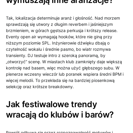
wymuszają inne aranżacje?
Tak, lokalizacja determinuje aranż i głośność. Nad morzem
sprawdzają się utwory z długim reverbem i jaśniejszym
brzmieniem, w górach gęstsza perkusja i krótszy release.
Eventy open air wymagają hooków, które nie giną przy
niższym poziomie SPL. Inżynierowie dźwięku dbają o
czytelność wokalu i średnie pasmo, bo wiatr rozmywa
transienty. DJ testuje intro z szeroką panoramą, by
„otworzyć” scenę. W miastach klub zamknięty daje większą
kontrolę nad basem, więc można użyć głębszego subu. W
plenerze wczesny wieczór lub poranek wspiera średni BPM i
więcej melodii. To przekłada się na bardziej piosenkową
selekcję oraz krótsze breakdowny.
Jak festiwalowe trendy
wracają do klubów i barów?
Powrót odbywa się przez rozpoznawalność motywów i