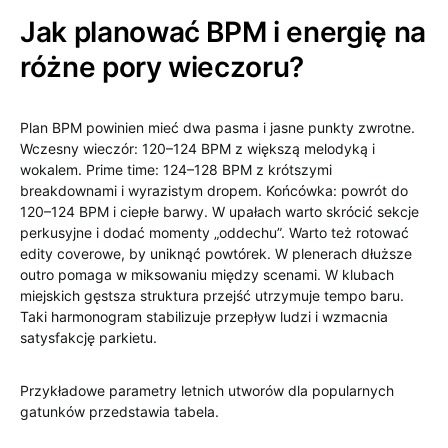
Jak planować BPM i energię na
różne pory wieczoru?
Plan BPM powinien mieć dwa pasma i jasne punkty zwrotne.
Wczesny wieczór: 120–124 BPM z większą melodyką i
wokalem. Prime time: 124–128 BPM z krótszymi
breakdownami i wyrazistym dropem. Końcówka: powrót do
120–124 BPM i ciepłe barwy. W upałach warto skrócić sekcje
perkusyjne i dodać momenty „oddechu”. Warto też rotować
edity coverowe, by uniknąć powtórek. W plenerach dłuższe
outro pomaga w miksowaniu między scenami. W klubach
miejskich gęstsza struktura przejść utrzymuje tempo baru.
Taki harmonogram stabilizuje przepływ ludzi i wzmacnia
satysfakcję parkietu.
Przykładowe parametry letnich utworów dla popularnych
gatunków przedstawia tabela.