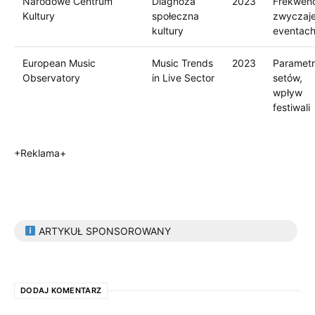
Narodowe Centrum
Diagnoza
2023
Frekwenc
Kultury
społeczna
zwyczaj
kultury
eventac
European Music
Music Trends
2023
Paramet
Observatory
in Live Sector
setów,
wpływ
festiwali
+Reklama+
ARTYKUŁ SPONSOROWANY
DODAJ KOMENTARZ