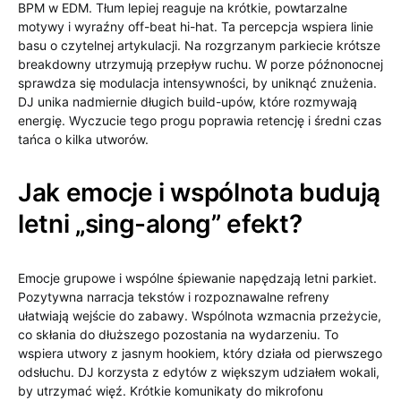
BPM w EDM. Tłum lepiej reaguje na krótkie, powtarzalne
motywy i wyraźny off-beat hi-hat. Ta percepcja wspiera linie
basu o czytelnej artykulacji. Na rozgrzanym parkiecie krótsze
breakdowny utrzymują przepływ ruchu. W porze późnonocnej
sprawdza się modulacja intensywności, by uniknąć znużenia.
DJ unika nadmiernie długich build-upów, które rozmywają
energię. Wyczucie tego progu poprawia retencję i średni czas
tańca o kilka utworów.
Jak emocje i wspólnota budują
letni „sing-along” efekt?
Emocje grupowe i wspólne śpiewanie napędzają letni parkiet.
Pozytywna narracja tekstów i rozpoznawalne refreny
ułatwiają wejście do zabawy. Wspólnota wzmacnia przeżycie,
co skłania do dłuższego pozostania na wydarzeniu. To
wspiera utwory z jasnym hookiem, który działa od pierwszego
odsłuchu. DJ korzysta z edytów z większym udziałem wokali,
by utrzymać więź. Krótkie komunikaty do mikrofonu