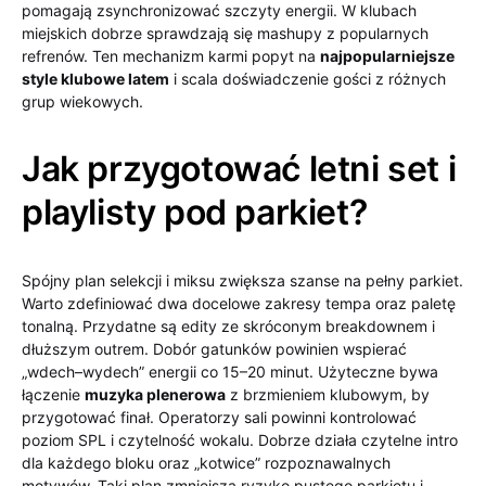
pomagają zsynchronizować szczyty energii. W klubach
miejskich dobrze sprawdzają się mashupy z popularnych
refrenów. Ten mechanizm karmi popyt na
najpopularniejsze
style klubowe latem
i scala doświadczenie gości z różnych
grup wiekowych.
Jak przygotować letni set i
playlisty pod parkiet?
Spójny plan selekcji i miksu zwiększa szanse na pełny parkiet.
Warto zdefiniować dwa docelowe zakresy tempa oraz paletę
tonalną. Przydatne są edity ze skróconym breakdownem i
dłuższym outrem. Dobór gatunków powinien wspierać
„wdech–wydech” energii co 15–20 minut. Użyteczne bywa
łączenie
muzyka plenerowa
z brzmieniem klubowym, by
przygotować finał. Operatorzy sali powinni kontrolować
poziom SPL i czytelność wokalu. Dobrze działa czytelne intro
dla każdego bloku oraz „kotwice” rozpoznawalnych
motywów. Taki plan zmniejsza ryzyko pustego parkietu i