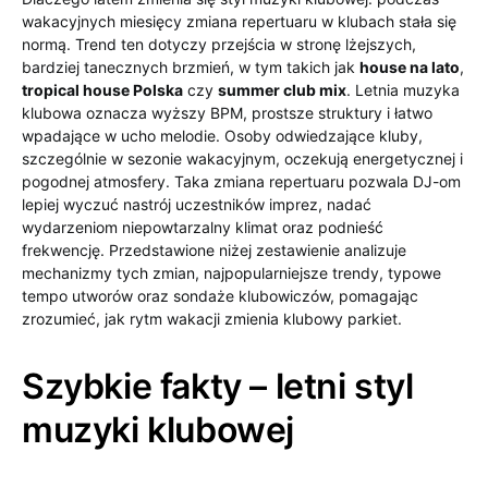
wakacyjnych miesięcy zmiana repertuaru w klubach stała się
normą. Trend ten dotyczy przejścia w stronę lżejszych,
bardziej tanecznych brzmień, w tym takich jak
house na lato
,
tropical house Polska
czy
summer club mix
. Letnia muzyka
klubowa oznacza wyższy BPM, prostsze struktury i łatwo
wpadające w ucho melodie. Osoby odwiedzające kluby,
szczególnie w sezonie wakacyjnym, oczekują energetycznej i
pogodnej atmosfery. Taka zmiana repertuaru pozwala DJ-om
lepiej wyczuć nastrój uczestników imprez, nadać
wydarzeniom niepowtarzalny klimat oraz podnieść
frekwencję. Przedstawione niżej zestawienie analizuje
mechanizmy tych zmian, najpopularniejsze trendy, typowe
tempo utworów oraz sondaże klubowiczów, pomagając
zrozumieć, jak rytm wakacji zmienia klubowy parkiet.
Szybkie fakty – letni styl
muzyki klubowej