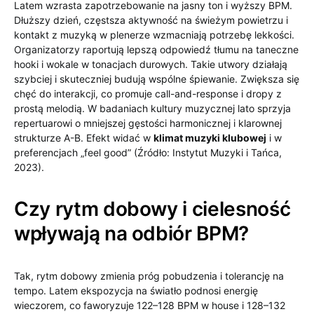
Latem wzrasta zapotrzebowanie na jasny ton i wyższy BPM.
Dłuższy dzień, częstsza aktywność na świeżym powietrzu i
kontakt z muzyką w plenerze wzmacniają potrzebę lekkości.
Organizatorzy raportują lepszą odpowiedź tłumu na taneczne
hooki i wokale w tonacjach durowych. Takie utwory działają
szybciej i skuteczniej budują wspólne śpiewanie. Zwiększa się
chęć do interakcji, co promuje call-and-response i dropy z
prostą melodią. W badaniach kultury muzycznej lato sprzyja
repertuarowi o mniejszej gęstości harmonicznej i klarownej
strukturze A-B. Efekt widać w
klimat muzyki klubowej
i w
preferencjach „feel good” (Źródło: Instytut Muzyki i Tańca,
2023).
Czy rytm dobowy i cielesność
wpływają na odbiór BPM?
Tak, rytm dobowy zmienia próg pobudzenia i tolerancję na
tempo. Latem ekspozycja na światło podnosi energię
wieczorem, co faworyzuje 122–128 BPM w house i 128–132