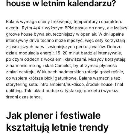
house w letnim kalendarzu?
Balans wymaga oceny frekwencji, temperatury i charakteru
eventu. Rytm 4/4 z wyższym BPM pasuje do nocy, ale lżejszy
groove house bywa skuteczniejszy w open air. W dni upalne
intensywny drive techno może męczyć, więc sety korzystają
z jaśniejszych barw i zwinniejszych perkusjonaliów. Dobrze
działa modulacja energii: 15–20 minut bardziej intensywnie,
po czym oddech z wokalem i klawiszami. Muzycy korzystają
z harmonic mixing i skali Camelot, by utrzymać płynność
zmian nastroju. W klubach nadmorskich rotacja gości rośnie,
co wspiera krótsze bloki gatunkowe. Balans wzmacnia też
storytelling seta: intro ambient/nu-disco, środek house, finał
uplifting. Taki układ buduje satysfakcję parkietu i wydłuża
średni czas tańca.
Jak plener i festiwale
kształtują letnie trendy