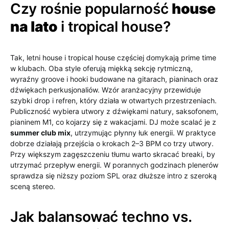
Czy rośnie popularność
house
na lato
i tropical house?
Tak, letni house i tropical house częściej domykają prime time
w klubach. Oba style oferują miękką sekcję rytmiczną,
wyraźny groove i hooki budowane na gitarach, pianinach oraz
dźwiękach perkusjonaliów. Wzór aranżacyjny przewiduje
szybki drop i refren, który działa w otwartych przestrzeniach.
Publiczność wybiera utwory z dźwiękami natury, saksofonem,
pianinem M1, co kojarzy się z wakacjami. DJ może scalać je z
summer club mix
, utrzymując płynny łuk energii. W praktyce
dobrze działają przejścia o krokach 2–3 BPM co trzy utwory.
Przy większym zagęszczeniu tłumu warto skracać breaki, by
utrzymać przepływ energii. W porannych godzinach plenerów
sprawdza się niższy poziom SPL oraz dłuższe intro z szeroką
sceną stereo.
Jak balansować techno vs.