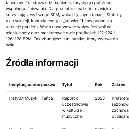
taneczny. To odpowiedź na plener, turystykę i potrzebę
wspólnego śpiewania. DJ, promotor i realizator dźwięku
korzystają z wyższego BPM, wokali i jasnych tonacji. Stabilny
plan selekcji, kontrola energii i „kotwice” hitów podnoszą
retencję parkietu. Warto obserwować wpływ festiwali na
miejskie sety oraz monitorować dwie prędkości: 122–124 i
126–128 BPM. Tak zbudujesz letni parkiet, który wytrwa do
świtu.
Źródła informacji
Instytucja/autor/nazwa
Tytuł
Rok
Zakres
Instytut Muzyki i Tańca
Raport o
2023
Preferen
uczestnictwie
sezonow
w kulturze
zachowa
muzycznej
publiczn