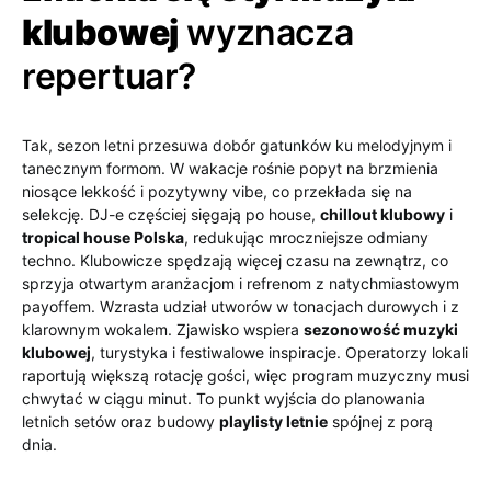
klubowej
wyznacza
repertuar?
Tak, sezon letni przesuwa dobór gatunków ku melodyjnym i
tanecznym formom. W wakacje rośnie popyt na brzmienia
niosące lekkość i pozytywny vibe, co przekłada się na
selekcję. DJ-e częściej sięgają po house,
chillout klubowy
i
tropical house Polska
, redukując mroczniejsze odmiany
techno. Klubowicze spędzają więcej czasu na zewnątrz, co
sprzyja otwartym aranżacjom i refrenom z natychmiastowym
payoffem. Wzrasta udział utworów w tonacjach durowych i z
klarownym wokalem. Zjawisko wspiera
sezonowość muzyki
klubowej
, turystyka i festiwalowe inspiracje. Operatorzy lokali
raportują większą rotację gości, więc program muzyczny musi
chwytać w ciągu minut. To punkt wyjścia do planowania
letnich setów oraz budowy
playlisty letnie
spójnej z porą
dnia.