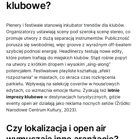
klubowe?
Plenery i festiwale stanowią inkubator trendów dla klubów.
Organizatorzy ustawiają sceny pod szeroką scenę stereo, co
promuje utwory z dużą separacją instrumentów. Publiczność
porusza się swobodniej, więc groove z wyraźnym off-beatem
szybciej podnosi energię. Headlinerzy testują nowe edity,
które potem trafiają do miejskich klubów. Stąd rośnie popyt
na utwory z krótkim dropem i wysokim „sing-along”
potencjałem. Festiwalowe playliste kształtują „efekt
rozpoznania” w miastach, co skraca czas rozkręcenia
parkietu. Wpływają na selekcję coverów w house’owych
edytach, co wzmacnia emocje tłumu. Zyskują też
letnie
imprezy klubowe
w destynacjach turystycznych, gdzie
eventy open air działają jako reklama nocnych setów (Źródło:
Narodowe Centrum Kultury, 2023).
Czy lokalizacja i open air