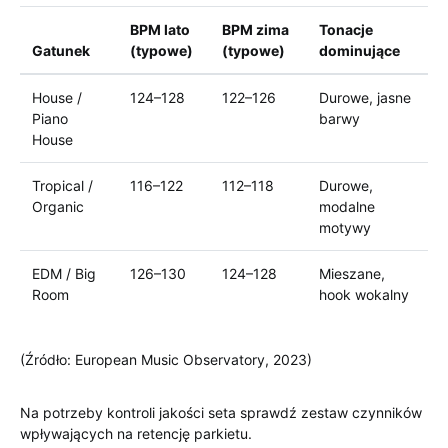
BPM lato
BPM zima
Tonacje
Gatunek
(typowe)
(typowe)
dominujące
House /
124–128
122–126
Durowe, jasne
Piano
barwy
House
Tropical /
116–122
112–118
Durowe,
Organic
modalne
motywy
EDM / Big
126–130
124–128
Mieszane,
Room
hook wokalny
(Źródło: European Music Observatory, 2023)
Na potrzeby kontroli jakości seta sprawdź zestaw czynników
wpływających na retencję parkietu.