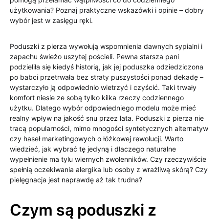
użytkowania? Poznaj praktyczne wskazówki i opinie – dobry
wybór jest w zasięgu ręki.
Poduszki z pierza wywołują wspomnienia dawnych sypialni i
zapachu świeżo uszytej pościeli. Pewna starsza pani
podzieliła się kiedyś historią, jak jej poduszka odziedziczona
po babci przetrwała bez straty puszystości ponad dekadę –
wystarczyło ją odpowiednio wietrzyć i czyścić. Taki trwały
komfort niesie ze sobą tylko kilka rzeczy codziennego
użytku. Dlatego wybór odpowiedniego modelu może mieć
realny wpływ na jakość snu przez lata. Poduszki z pierza nie
tracą popularności, mimo mnogości syntetycznych alternatyw
czy haseł marketingowych o łóżkowej rewolucji. Warto
wiedzieć, jak wybrać tę jedyną i dlaczego naturalne
wypełnienie ma tylu wiernych zwolenników. Czy rzeczywiście
spełnią oczekiwania alergika lub osoby z wrażliwą skórą? Czy
pielęgnacja jest naprawdę aż tak trudna?
Czym są poduszki z