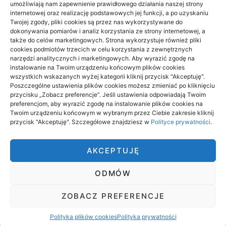
umożliwiają nam zapewnienie prawidłowego działania naszej strony
Zdrowie, Medycyna
(11)
internetowej oraz realizację podstawowych jej funkcji, a po uzyskaniu
Twojej zgody, pliki cookies są przez nas wykorzystywane do
dokonywania pomiarów i analiz korzystania ze strony internetowej, a
także do celów marketingowych. Strona wykorzystuje również pliki
Projekty domów Rzeszów
cookies podmiotów trzecich w celu korzystania z zewnętrznych
narzędzi analitycznych i marketingowych. Aby wyrazić zgodę na
wizytówki nap
instalowanie na Twoim urządzeniu końcowym plików cookies
wszystkich wskazanych wyżej kategorii kliknij przycisk "Akceptuję".
Poszczególne ustawienia plików cookies możesz zmieniać po kliknięciu
przycisku „Zobacz preferencje”. Jeśli ustawienia odpowiadają Twoim
preferencjom, aby wyrazić zgodę na instalowanie plików cookies na
Twoim urządzeniu końcowym w wybranym przez Ciebie zakresie kliknij
przycisk "Akceptuję". Szczegółowe znajdziesz w
Polityce prywatności
.
AnimaArt.edu.pl - Wszelkie prawa zastrzeżone
AKCEPTUJĘ
ODMÓW
ZOBACZ PREFERENCJE
Polityka prywatności
Polityka plików cookies (EU)
Polityka plików cookies
Polityka prywatności