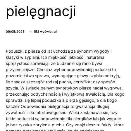
pielęgnacji
09/05/2025
153 wyświetleń
Poduszki z pierza od lat uchodzą za synonim wygody i
klasyki w sypialni. Ich miękkość, lekkość i naturalna
sprężystość sprawiają, że budzenie się rano bywa
przyjemniejsze. Chociaż wybór odpowiedniej poduszki to
pozornie łatwa sprawa, wymagające głowy szybko odkryją,
ile znaczy szczegół: rodzaj puchu, certyfikat czy sposób
szycia. W świecie pełnym syntetyków pierze nadal wygrywa,
przekonując oddychalnością i wyjątkową trwałością. Dla kogo
sprawdzi się lepiej poduszka z pierza gęsiego, a dla kogo
kacze? Odpowiednia pielęgnacja to gwarancja długiej
żywotności i komfortowego snu. Wielu zastanawia się, czy
takie poduszki są odpowiednie dla alergików lub jak wyprać
je bez ryzyka zbrylenia puchu. Czy znajdziesz tu fakty, które
pomogą przełamać wątpliwości co do codziennego