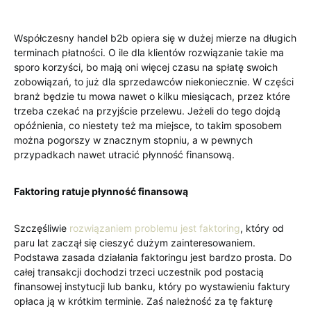
Współczesny handel b2b opiera się w dużej mierze na długich
terminach płatności. O ile dla klientów rozwiązanie takie ma
sporo korzyści, bo mają oni więcej czasu na spłatę swoich
zobowiązań, to już dla sprzedawców niekoniecznie. W części
branż będzie tu mowa nawet o kilku miesiącach, przez które
trzeba czekać na przyjście przelewu. Jeżeli do tego dojdą
opóźnienia, co niestety też ma miejsce, to takim sposobem
można pogorszy w znacznym stopniu, a w pewnych
przypadkach nawet utracić płynność finansową.
Faktoring ratuje płynność finansową
Szczęśliwie
rozwiązaniem problemu jest faktoring
, który od
paru lat zaczął się cieszyć dużym zainteresowaniem.
Podstawa zasada działania faktoringu jest bardzo prosta. Do
całej transakcji dochodzi trzeci uczestnik pod postacią
finansowej instytucji lub banku, który po wystawieniu faktury
opłaca ją w krótkim terminie. Zaś należność za tę fakturę