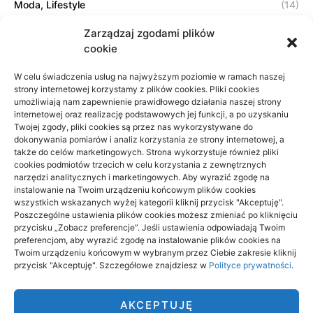
Moda, Lifestyle
(14)
Sport, Turystyka
(7)
Zarządzaj zgodami plików
cookie
Technologie
(17)
W celu świadczenia usług na najwyższym poziomie w ramach naszej
Usługi
(20)
strony internetowej korzystamy z plików cookies. Pliki cookies
umożliwiają nam zapewnienie prawidłowego działania naszej strony
Zdrowie, Medycyna
(11)
internetowej oraz realizację podstawowych jej funkcji, a po uzyskaniu
Twojej zgody, pliki cookies są przez nas wykorzystywane do
dokonywania pomiarów i analiz korzystania ze strony internetowej, a
także do celów marketingowych. Strona wykorzystuje również pliki
Projekty domów Rzeszów
cookies podmiotów trzecich w celu korzystania z zewnętrznych
narzędzi analitycznych i marketingowych. Aby wyrazić zgodę na
wizytówki nap
instalowanie na Twoim urządzeniu końcowym plików cookies
wszystkich wskazanych wyżej kategorii kliknij przycisk "Akceptuję".
Poszczególne ustawienia plików cookies możesz zmieniać po kliknięciu
przycisku „Zobacz preferencje”. Jeśli ustawienia odpowiadają Twoim
preferencjom, aby wyrazić zgodę na instalowanie plików cookies na
Twoim urządzeniu końcowym w wybranym przez Ciebie zakresie kliknij
przycisk "Akceptuję". Szczegółowe znajdziesz w
Polityce prywatności
.
AnimaArt.edu.pl - Wszelkie prawa zastrzeżone
AKCEPTUJĘ