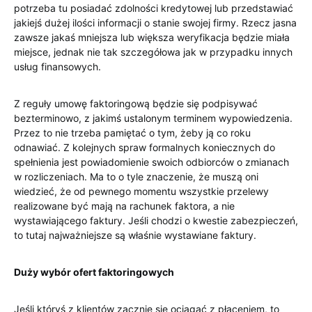
potrzeba tu posiadać zdolności kredytowej lub przedstawiać
jakiejś dużej ilości informacji o stanie swojej firmy. Rzecz jasna
zawsze jakaś mniejsza lub większa weryfikacja będzie miała
miejsce, jednak nie tak szczegółowa jak w przypadku innych
usług finansowych.
Z reguły umowę faktoringową będzie się podpisywać
bezterminowo, z jakimś ustalonym terminem wypowiedzenia.
Przez to nie trzeba pamiętać o tym, żeby ją co roku
odnawiać. Z kolejnych spraw formalnych koniecznych do
spełnienia jest powiadomienie swoich odbiorców o zmianach
w rozliczeniach. Ma to o tyle znaczenie, że muszą oni
wiedzieć, że od pewnego momentu wszystkie przelewy
realizowane być mają na rachunek faktora, a nie
wystawiającego faktury. Jeśli chodzi o kwestie zabezpieczeń,
to tutaj najważniejsze są właśnie wystawiane faktury.
Duży wybór ofert faktoringowych
Jeśli któryś z klientów zacznie się ociągać z płaceniem, to